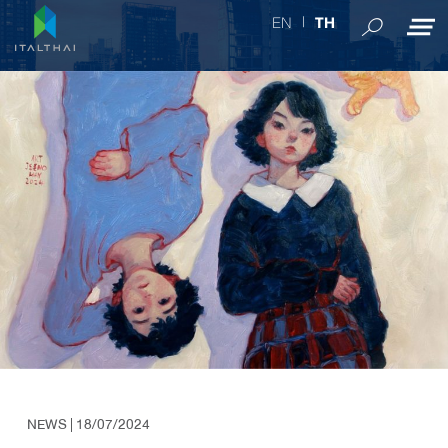
EN
TH
NEWS
| 18/07/2024